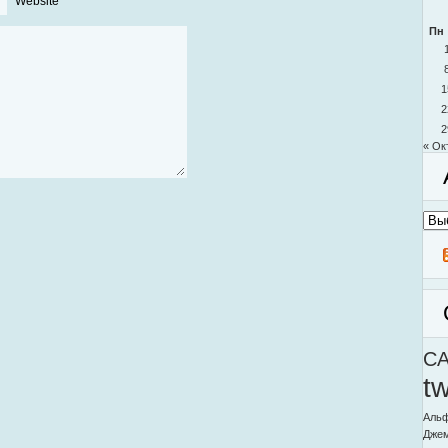
Website
Пн
1
2
2
« Ок
Архи
моег
блог
C
t
Альф
Дже