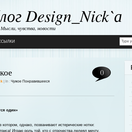
лог Design_Nick`а
Мысли, чувства, новости
ССЫЛКИ
акое
0
ck
| In :
Чужое Понравившееся
тся один»
 котором, однако, позванивают истерические нотки:
триса! Играю роль той, кто с отрочества лелеял мечту,