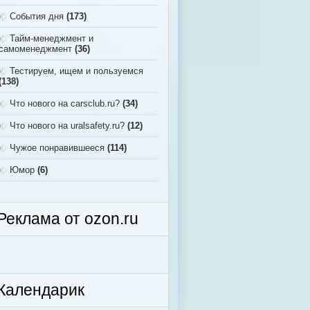
События дня
(173)
Тайм-менеджмент и
самоменеджмент
(36)
Тестируем, ищем и пользуемся
(138)
Что нового на carsclub.ru?
(34)
Что нового на uralsafety.ru?
(12)
Чужое понравившееся
(114)
Юмор
(6)
Реклама от ozon.ru
Календарик