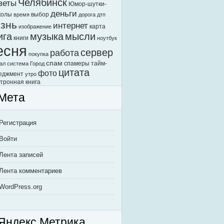
Челябинск
веты
Юмор-шутки-
деньги
колы
выбор
время
дорога
дтп
знь
интернет
карта
изображение
ига
музыка
мысли
книги
ноутбук
есня
сервер
работа
покупка
спам
спамеры
тайм-
ал
система Город
цитата
фото
еджмент
утро
тронная книга
Мета
Регистрация
Войти
Лента записей
Лента комментариев
WordPress.org
Яндекс.Метрика