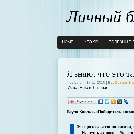
Личный б
HOME
КТО Я?
ПОЛЕЗНЫЕ 
Я знаю, что это т
Posted on : 17-11-2010 | By :
Design_Ni
Метки:
Мысли
,
Счастье
Поделиться…
Пауло Коэльо. «Победитель остае
Женщина заливается смехом, в
— Ну, пусть актриса… Да, я ак