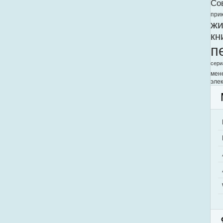
Со
при
жи
кн
п
сери
мен
элек