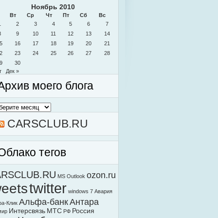
Ноябрь 2010
Вт
Ср
Чт
Пт
Сб
Вс
1
2
3
4
5
6
7
8
9
10
11
12
13
14
5
16
17
18
19
20
21
2
23
24
25
26
27
28
9
30
т
Дек »
Архив моего блога
в
о
а
CARSCLUB.RU
Облако тегов
ARSCLUB.RU
ozon.ru
MS Outlook
weets
twitter
windows 7
Авария
Альфа-банк
Антара
а-Клик
Интерсвязь
МТС
Россия
мир
РФ