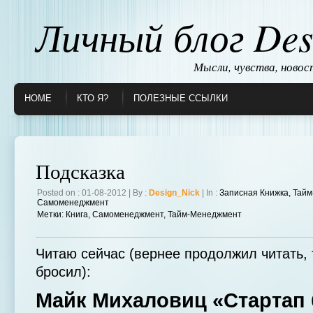
Личный блог Des
Мысли, чувства, ново
HOME
КТО Я?
ПОЛЕЗНЫЕ ССЫЛКИ
Подсказка
Posted on : 01-08-2012 | By :
Design_Nick
| In :
Записная Книжка
,
Тайм
Самоменеджмент
Метки:
Книга
,
Самоменеджмент
,
Тайм-Менеджмент
Читаю сейчас (вернее продолжил читать, т
бросил):
Майк Михаловиц «Стартап 