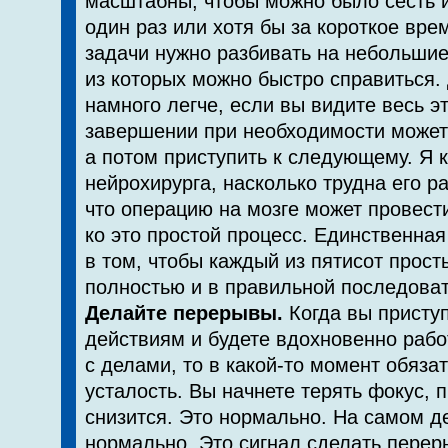
масштаб­ны, чтобы можно было сесть 
один раз или хотя бы за короткое вре
задачи нужно разбивать на небольшие
из которых можно быстро справиться.
намного легче, если вы видите весь эт
завершении при не­обходимости может
а потом приступить к следую­щему. Я 
нейрохирурга, насколько трудна его р
что операцию на мозге может провест
ко это простой процесс. Единственная
в том, чтобы каждый из пятисот прос
полностью и в правиль­ной последова
Делайте перерывы.
Когда вы присту
действиям и будете вдохновенно рабо
с делами, то в какой-то момент обяза
усталость. Вы начнете терять фокус, 
снизится. Это нормально. На самом д
нормально. Это сигнал сделать перер