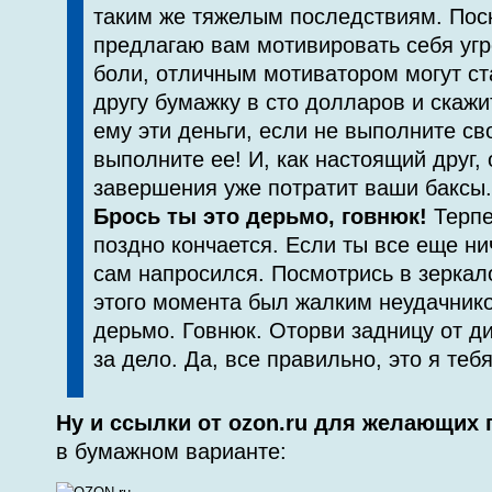
таким же тяжелым последствиям. Поск
предлагаю вам мотивировать себя уг
боли, от­личным мотиватором могут ст
другу бумажку в сто долларов и скажи
ему эти деньги, если не выполните св
выполните ее! И, как настоящий друг, 
завершения уже потратит ваши баксы.
Брось ты это дерьмо, говнюк!
Терпе
поздно кончает­ся. Если ты все еще ни
сам напросился. Посмотрись в зеркало
этого момента был жалким неудачнико
дерьмо. Говнюк. Оторви задницу от ди
за дело. Да, все правильно, это я теб
Ну и ссылки от ozon.ru для желающих 
в бумажном варианте: