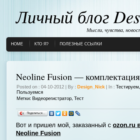
Личный блог Des
Мысли, чувства, ново
HOME
КТО Я?
ПОЛЕЗНЫЕ ССЫЛКИ
Neoline Fusion — комплектация
Posted on : 04-10-2012 | By :
Design_Nick
| In :
Тестируем
Пользуемся
Метки:
Видеорегистратор
,
Тест
Поделиться…
Вот и пришел мой, заказанный с
ozon.ru 
Neoline Fusion