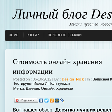
Личный блог Des
Мысли, чувства, ново
HOME
КТО Я?
ПОЛЕЗНЫЕ ССЫЛКИ
Стоимость онлайн хранения
информации
Posted on : 06-10-2012 | By :
Design_Nick
| In :
Записная 
Тестируем, Ищем И Пользуемся
Метки:
Данные
,
Онлайн
,
Хранение
Поделиться…
Вот нашел обзор:
Десятка лучших реше