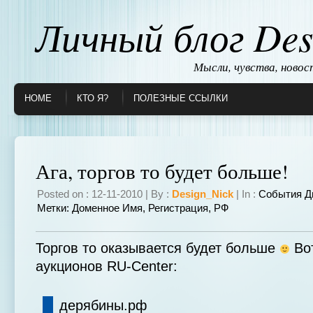
Личный блог Des
Мысли, чувства, ново
HOME
КТО Я?
ПОЛЕЗНЫЕ ССЫЛКИ
Ага, торгов то будет больше!
Posted on : 12-11-2010 | By :
Design_Nick
| In :
События Д
Метки:
Доменное Имя
,
Регистрация
,
РФ
Торгов то оказывается будет больше
Вот
аукционов RU-Center:
дерябины.рф