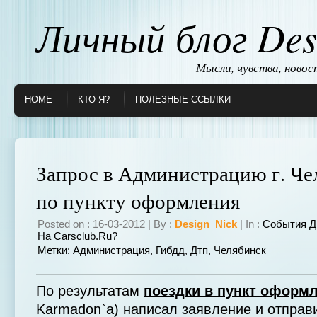
Личный блог Des
Мысли, чувства, ново
HOME
КТО Я?
ПОЛЕЗНЫЕ ССЫЛКИ
Запрос в Администрацию г. Че
по пункту оформления
Posted on : 16-03-2012 | By :
Design_Nick
| In :
События Д
На Carsclub.ru?
Метки:
Администрация
,
Гибдд
,
Дтп
,
Челябинск
По результатам
поездки в пункт оформ
Karmadon`a) написал заявление и отправи