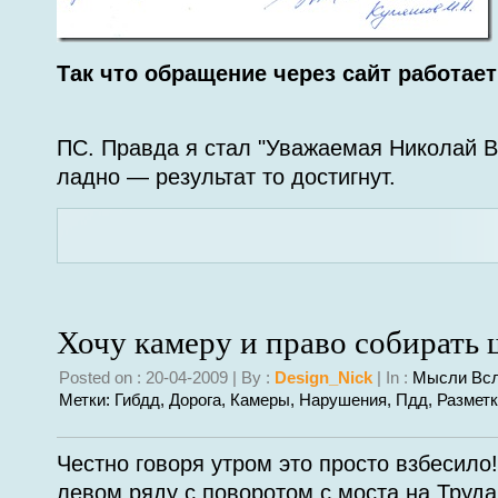
Так что обращение через сайт работает
ПС. Правда я стал "Уважаемая Николай В
ладно — результат то достигнут.
Хочу камеру и право собирать
Posted on : 20-04-2009 | By :
Design_Nick
| In :
Мысли Вс
Метки:
Гибдд
,
Дорога
,
Камеры
,
Нарушения
,
Пдд
,
Размет
Честно говоря утром это просто взбесило
левом ряду с поворотом с моста на Труда