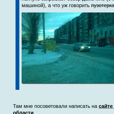
машиной), а что уж говорить
пузотерк
Там мне посоветовали написать на
сайте
области