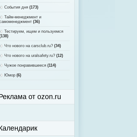
События дня
(173)
Тайм-менеджмент и
самоменеджмент
(36)
Тестируем, ищем и пользуемся
(138)
Что нового на carsclub.ru?
(34)
Что нового на uralsafety.ru?
(12)
Чужое понравившееся
(114)
Юмор
(6)
Реклама от ozon.ru
Календарик