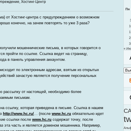
упреждение
,
Хостинг-Центр
Пн
ьма) от Хостинг-центра с предупреждением о возможном
рошо конечно, на зачем повторять то уже 3 раза?
1
1
2
3
получили мошеннические письма, в которых говорится о
« Ию
ся пройти по ссылке. Ссылка ведет на страницу,
да в панель управления аккаунтом.
Архи
исходит по электронным адресам, взятым из открытых
моег
действий зачастую является получение персональных
блог
ю рассылку от настоящей, необходимо более
учаемым письмам.
 на ссылку, которая приведена в письме. Ссылка в нашем
C
ко
http://www.hc.ru/
… (после
www.hc.ru
обязательно идет
t
ские ссылки после
www.hc.ru
содержат точку, после
раз эта часть и является доменом мошенника. Например,
Альф