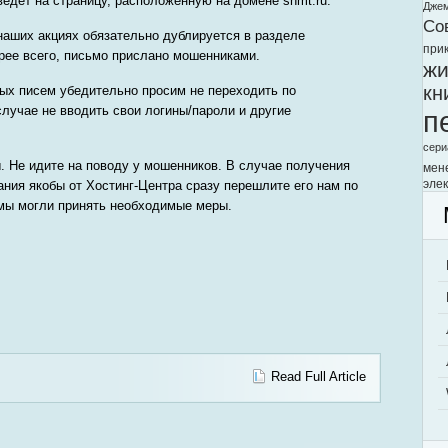
едет на страницу, расположенную на домене snmt.ru.
Дже
Со
наших акциях обязательно дублируется в разделе
при
орее всего, письмо прислано мошенниками.
жи
кн
ых писем убедительно просим не переходить по
случае не вводить свои логины/пароли и другие
п
сери
. Не идите на поводу у мошенников. В случае получения
мен
элек
ния якобы от Хостинг-Центра сразу перешлите его нам по
 мы могли принять необходимые меры.
Read Full Article