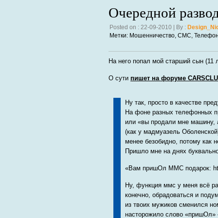
Очередной развод
Posted on : 22-09-2010 | By :
Design_Ni
Метки:
Мошенничество
,
СМС
,
Телефо
На него попал мой старший сын (11 л
О сути
пишет на форуме CARSCLU
Ну так, просто в качестве пре
На фоне разных телефонных п
или «вы продали мне машину, 
(как у мадмуазель Оболенской)
менее безобидно, потому как 
Пришло мне на днях буквальн
«Вам пришОл ММС подарок: http
Ну, функция ммс у меня всё р
конечно, обрадоваться и подума
из твоих мужиков сменился ном
насторожило слово «пришОл» 