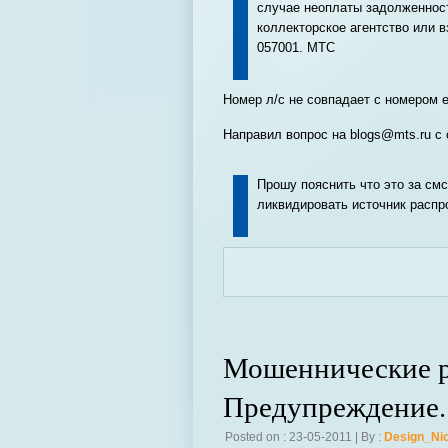
случае неоплаты задолженност
коллекторское агентство или 
057001. МТС
Номер л/с не совпадает с номером е
Направил вопрос на blogs@mts.ru с
Прошу пояснить что это за см
ликвидировать источник распр
Мошеннические р
Предупреждение.
Posted on : 23-05-2011 | By :
Design_Ni