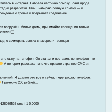
ратилась в интернет. Набрала частично ссылку.. сайт вроде
 стадии разработки. Хмм.. набираю полную ссылку — и
преждение о трояне и прерывает соединение.
тот вооружён. Милые дамы, принимайте сообщения только
ателей)))
заодно зачморить всяких спамеров и троянцев —
ело сыну на телефон. Он скачал и поставил, но телефон что-
А вечером рассказал мне что пришло странное СМС и я
артинкой. Я удалил это все и сейчас перепрошью телефон.
Примерно 200 рублей…
79128039526 sms i 1 0,0000