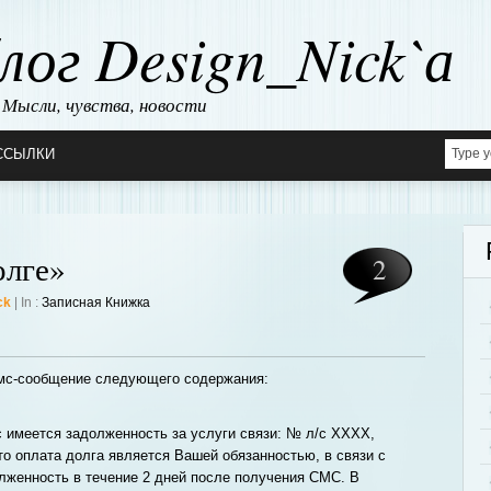
лог Design_Nick`а
Мысли, чувства, новости
ССЫЛКИ
лге»
2
ck
| In :
Записная Книжка
мс-сообщение следующего содержания:
 имеется задолженность за услуги связи: № л/с XXXX,
то оплата долга является Вашей обязанностью, в связи с
лженность в течение 2 дней после получения СМС. В