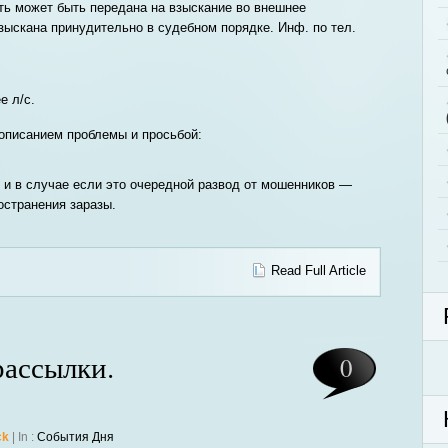
ь может быть передана на взыскание во внешнее
взыскана принудительно в судебном порядке. Инф. по тел.
е л/с.
 описанием проблемы и просьбой:
с и в случае если это очередной развод от мошенников —
остранения заразы.
Read Full Article
ассылки.
0
ck
| In :
События Дня