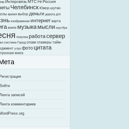
Интерсвязь
МТС
Россия
мир
РФ
Челябинск
веты
Юмор-шутки-
деньги
колы
выбор
время
дорога
дтп
знь
интернет
карта
изображение
ига
музыка
мысли
книги
ноутбук
есня
сервер
работа
покупка
спам
спамеры
тайм-
ал
система Город
цитата
фото
еджмент
утро
тронная книга
Мета
Регистрация
Войти
Лента записей
Лента комментариев
WordPress.org