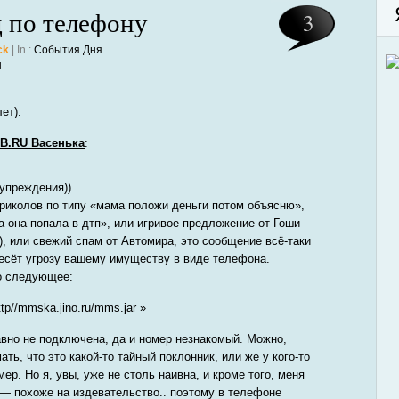
 по телефону
3
ck
| In :
События Дня
н
ет).
B.RU Васенька
:
дупреждения))
риколов по типу «мама положи деньги потом объясню»,
а она попала в дтп», или игривое предложение от Гоши
, или свежий спам от Автомира, это сообщение всё-таки
несёт угрозу вашему имуществу в виде телефона.
о следующее:
//mmska.jino.ru/mms.jar »
авно не подключена, да и номер незнакомый. Можно,
ть, что это какой-то тайный поклонник, или же у кого-то
ер. Но я, увы, уже не столь наивна, и кроме того, меня
— похоже на издевательство.. поэтому в телефоне