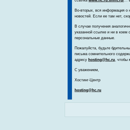
ссылка
www.hc.ru.snmt.ru/
… в
Во-вторых, вся информация о 
новостей. Если ее там нет, ск
В случае получения аналогичн
указанной ссылке и ни в коем 
персональные данные.
Пожалуйста, будьте бдительны
письма сомнительного содержа
адресу
hosting@hc.ru
, чтобы
С уважением,
Хостинг-Центр
hosting@hc.ru