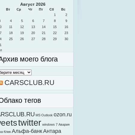
Август 2026
Вт
Ср
Чт
Пт
Сб
Вс
1
2
3
4
5
6
7
8
9
0
11
12
13
14
15
16
7
18
19
20
21
22
23
4
25
26
27
28
29
30
1
л
Архив моего блога
в
о
а
CARSCLUB.RU
Облако тегов
ARSCLUB.RU
ozon.ru
MS Outlook
weets
twitter
windows 7
Авария
Альфа-банк
Антара
а-Клик