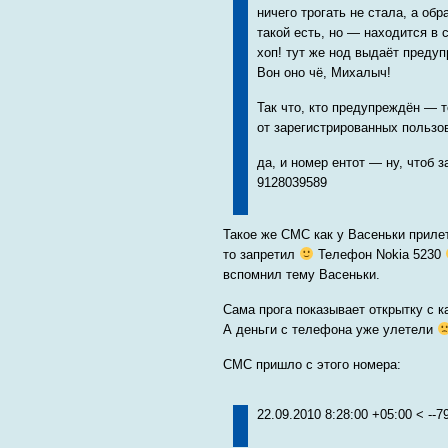
ничего трогать не стала, а об
такой есть, но — находится в
хоп! тут же нод выдаёт преду
Вон оно чё, Михалыч!
Так что, кто предупреждён — 
от зарегистрированных пользов
да, и номер ентот — ну, чтоб 
9128039589
Такое же СМС как у Васеньки прилет
то запретил
Телефон Nokia 5230
вспомнил тему Васеньки.
Сама прога показывает открытку с к
А деньги с телефона уже улетели
СМС пришло с этого номера:
22.09.2010 8:28:00 +05:00 < --