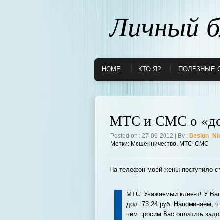
Личный б
HOME
КТО Я?
ПОЛЕЗНЫЕ 
МТС и СМС о «до
Posted on : 27-06-2012 | By :
Design_Ni
Метки:
Мошенничество
,
МТС
,
СМС
На телефон моей жены поступило с
MTC: Уважаемый клиент! У Вас
долг 73,24 руб. Напоминаем, ч
чем просим Вас оплатить задо