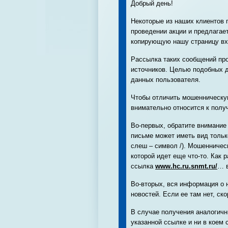
Добрый день!
Некоторые из наших клиентов 
проведении акции и предлагает
копирующую нашу страницу вхо
Рассылка таких сообщений про
источников. Целью подобных 
данных пользователя.
Чтобы отличить мошенническу
внимательно относится к пол
Во-первых, обратите внимание
письме может иметь вид толь
слеш – символ /). Мошенниче
которой идет еще что-то. Как 
ссылка
www.hc.ru.snmt.ru/
… в
Во-вторых, вся информация о 
новостей. Если ее там нет, ск
В случае получения аналогичн
указанной ссылке и ни в коем 