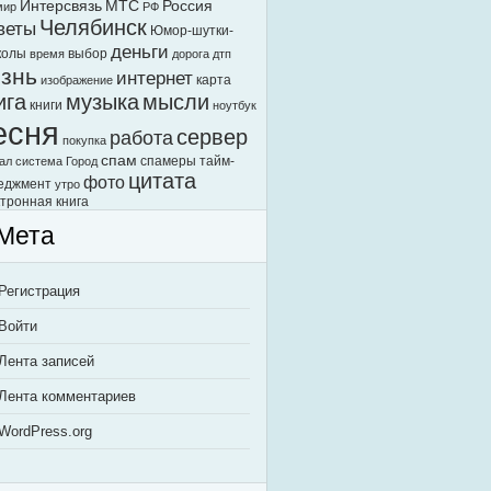
Интерсвязь
МТС
Россия
мир
РФ
Челябинск
веты
Юмор-шутки-
деньги
колы
выбор
время
дорога
дтп
знь
интернет
карта
изображение
ига
музыка
мысли
книги
ноутбук
есня
сервер
работа
покупка
спам
спамеры
тайм-
ал
система Город
цитата
фото
еджмент
утро
тронная книга
Мета
Регистрация
Войти
Лента записей
Лента комментариев
WordPress.org