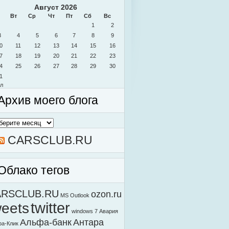
Август 2026
Вт
Ср
Чт
Пт
Сб
Вс
1
2
3
4
5
6
7
8
9
0
11
12
13
14
15
16
7
18
19
20
21
22
23
4
25
26
27
28
29
30
1
л
Архив моего блога
в
о
а
CARSCLUB.RU
Облако тегов
ARSCLUB.RU
ozon.ru
MS Outlook
weets
twitter
windows 7
Авария
Альфа-банк
Антара
а-Клик