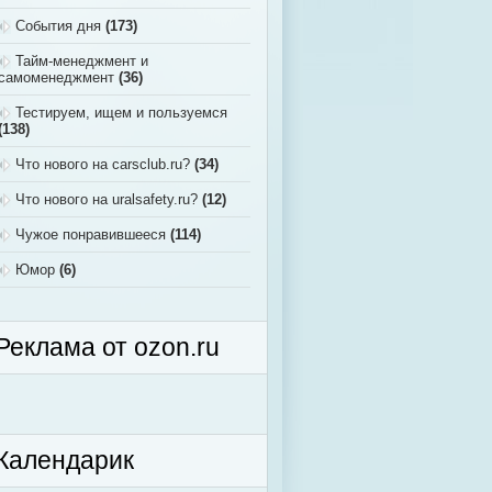
События дня
(173)
Тайм-менеджмент и
самоменеджмент
(36)
Тестируем, ищем и пользуемся
(138)
Что нового на carsclub.ru?
(34)
Что нового на uralsafety.ru?
(12)
Чужое понравившееся
(114)
Юмор
(6)
Реклама от ozon.ru
Календарик