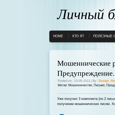
Личный б
HOME
КТО Я?
ПОЛЕЗНЫЕ 
Мошеннические р
Предупреждение.
Posted on : 23-05-2011 | By :
Design_Ni
Метки:
Мошенничество
,
Письмо
,
Пред
Уже получил 3 комплекта (по 2 пис
получении мошеннических писем. Хо