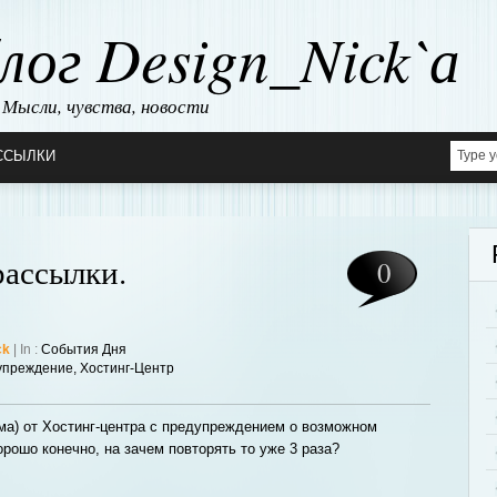
лог Design_Nick`а
Мысли, чувства, новости
ССЫЛКИ
ассылки.
0
ck
| In :
События Дня
упреждение
,
Хостинг-Центр
ьма) от Хостинг-центра с предупреждением о возможном
рошо конечно, на зачем повторять то уже 3 раза?