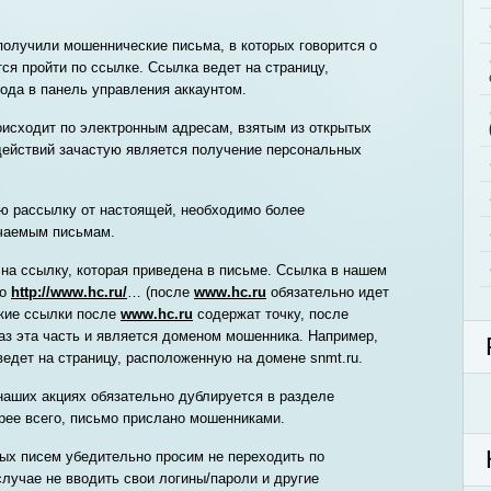
получили мошеннические письма, в которых говорится о
ся пройти по ссылке. Ссылка ведет на страницу,
да в панель управления аккаунтом.
исходит по электронным адресам, взятым из открытых
действий зачастую является получение персональных
ю рассылку от настоящей, необходимо более
учаемым письмам.
 на ссылку, которая приведена в письме. Ссылка в нашем
ко
http://www.hc.ru/
… (после
www.hc.ru
обязательно идет
ские ссылки после
www.hc.ru
содержат точку, после
раз эта часть и является доменом мошенника. Например,
едет на страницу, расположенную на домене snmt.ru.
наших акциях обязательно дублируется в разделе
орее всего, письмо прислано мошенниками.
ых писем убедительно просим не переходить по
случае не вводить свои логины/пароли и другие