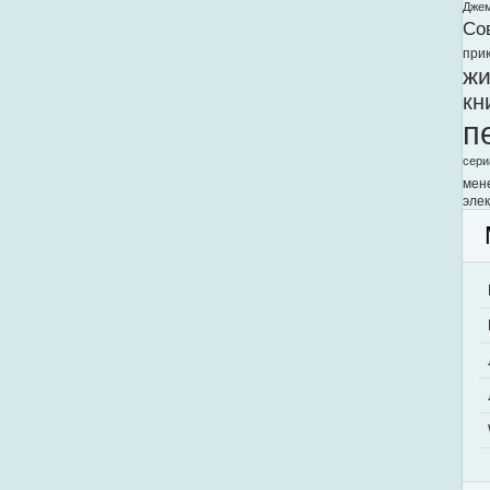
Дже
Со
при
жи
кн
п
сери
мен
элек