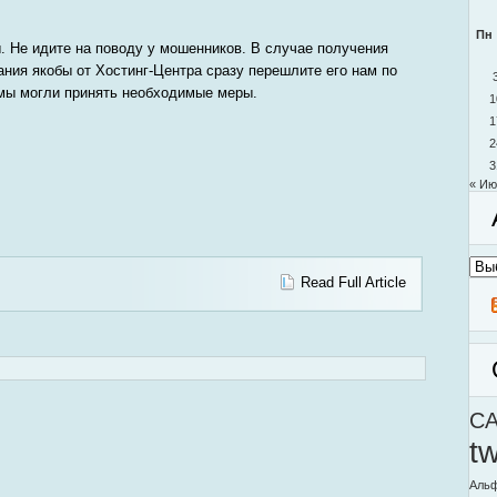
Пн
. Не идите на поводу у мошенников. В случае получения
ния якобы от Хостинг-Центра сразу перешлите его нам по
 мы могли принять необходимые меры.
1
1
2
3
« Ию
Архи
моег
Read Full Article
блог
C
t
Альф