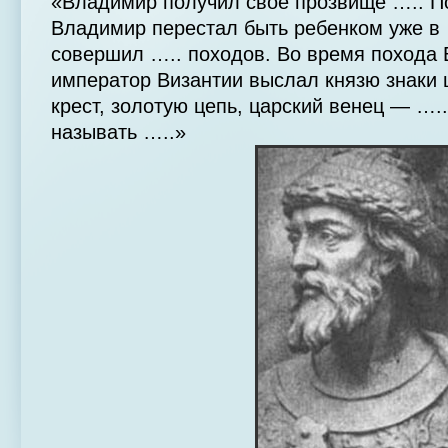
«Владимир получил свое прозвище ….. П
Владимир перестал быть ребенком уже в …
совершил ….. походов. Во время похода
император Византии выслал князю знаки 
крест, золотую цепь, царский венец — ….
называть …..»