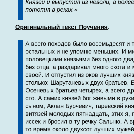
Князей и выпустил из неволи, а более
потопил в реках.»
Оригинальный текст Поучения
:
А всего походов было восемьдесят и т
остальных и не упомню меньших. И м
половецкими князьями без одного двад
без отца, а раздаривал много скота и
своей. И отпустил из оков лучших кня
столько: Шарутаневых двух братьев, 
Осеневых братьев четырех, а всего др
сто. А самих князей бог живыми в руки
сыном, Аклан Бурчевич, таревский кня
витязей молодых пятнадцать, этих я,
иссек и бросил в ту речку Сальню. А в
то время около двухсот лучших мужей