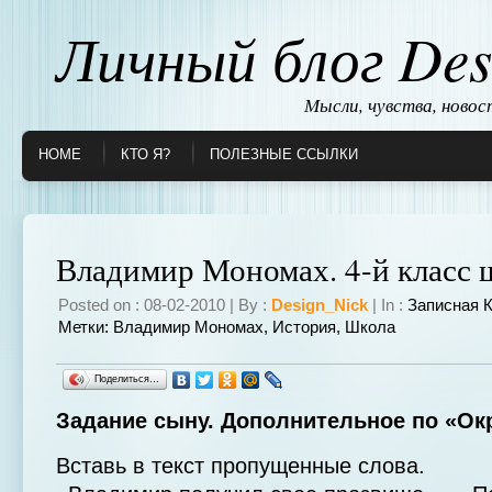
Личный блог Des
Мысли, чувства, ново
HOME
КТО Я?
ПОЛЕЗНЫЕ ССЫЛКИ
Владимир Мономах. 4-й класс
Posted on : 08-02-2010 | By :
Design_Nick
| In :
Записная 
Метки:
Владимир Мономах
,
История
,
Школа
Поделиться…
Задание сыну. Дополнительное по «О
Вставь в текст пропущенные слова.