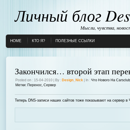
Личный блог Des
Мысли, чувства, ново
HOME
КТО Я?
ПОЛЕЗНЫЕ ССЫЛКИ
Закончился… второй этап пере
Posted on : 15-04-2010 | By :
Design_Nick
| In :
Что Нового На Carsclu
Метки:
Перенос
,
Сервер
Теперь DNS-записи наших сайтов тоже показывают на сервер в 