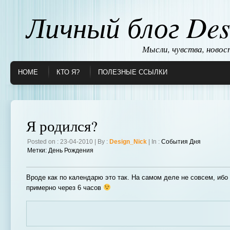
Личный блог Des
Мысли, чувства, ново
HOME
КТО Я?
ПОЛЕЗНЫЕ ССЫЛКИ
Я родился?
Posted on : 23-04-2010 | By :
Design_Nick
| In :
События Дня
Метки:
День Рождения
Вроде как по календарю это так. На самом деле не совсем, ибо
примерно через 6 часов