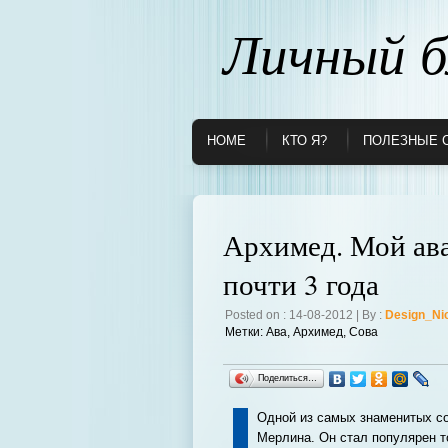
Личный б
HOME
КТО Я?
ПОЛЕЗНЫЕ 
Архимед. Мой ава
почти 3 года
Posted on : 14-08-2012 | By :
Design_Ni
Метки:
Ава
,
Архимед
,
Сова
Поделиться…
Одной из самых знаменитых с
Мерлина. Он стал популярен т