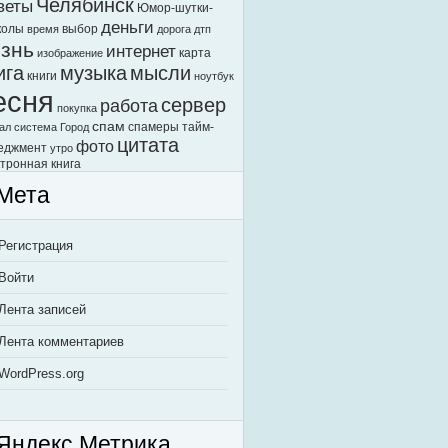
Челябинск
веты
Юмор-шутки-
деньги
колы
выбор
время
дорога
дтп
знь
интернет
карта
изображение
ига
музыка
мысли
книги
ноутбук
есня
сервер
работа
покупка
спам
спамеры
тайм-
ал
система Город
цитата
фото
еджмент
утро
тронная книга
Мета
Регистрация
Войти
Лента записей
Лента комментариев
WordPress.org
Яндекс.Метрика