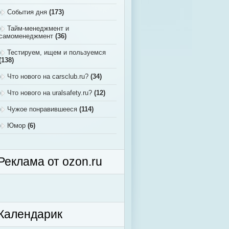
События дня
(173)
Тайм-менеджмент и
самоменеджмент
(36)
Тестируем, ищем и пользуемся
(138)
Что нового на carsclub.ru?
(34)
Что нового на uralsafety.ru?
(12)
Чужое понравившееся
(114)
Юмор
(6)
Реклама от ozon.ru
Календарик