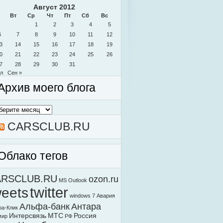
Август 2012
Вт
Ср
Чт
Пт
Сб
Вс
1
2
3
4
5
6
7
8
9
10
11
12
3
14
15
16
17
18
19
0
21
22
23
24
25
26
7
28
29
30
31
л
Сен »
Архив моего блога
в
о
а
CARSCLUB.RU
Облако тегов
ARSCLUB.RU
ozon.ru
MS Outlook
weets
twitter
windows 7
Авария
Альфа-банк
Антара
а-Клик
Интерсвязь
МТС
Россия
мир
РФ