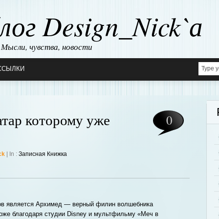
лог Design_Nick`а
Мысли, чувства, новости
ССЫЛКИ
тар которому уже
0
ck
| In :
Записная Книжка
ов является Архимед — верный филин волшебника
оже благодаря студии Disney и мультфильму «Меч в