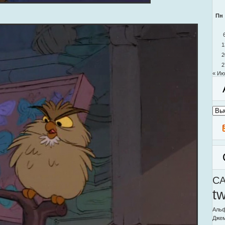
Пн
1
2
2
« Ию
Архи
моег
блог
C
t
Альф
Дже