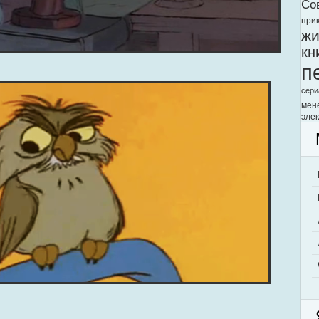
Со
при
жи
кн
п
сери
мен
элек