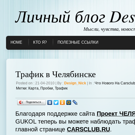
Личный блог Des
Мысли, чувства, ново
HOME
КТО Я?
ПОЛЕЗНЫЕ ССЫЛКИ
Трафик в Челябинске
Posted on : 21-04-2010 | By :
Design_Nick
| In :
Что Нового На Carsclu
Метки:
Карта
,
Пробки
,
Трафик
Поделиться…
Благодаря поддержке сайта
Проект ЧЕЛ
GUKOL теперь вы можете наблюдать траф
главной странице
CARSCLUB.RU
.